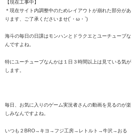
【現在工事中】
＊現在サイト内調整中のためレイアウトが崩れた部分があ
ります、ご了承くださいませ(´・ω・`)
海斗の毎日の日課はモンハンとドラクエとユーチューブな
んですよね。
特にユーチューブなんかは１日３時間以上は見ている気が
します。
毎日、お気に入りの
ゲーム実況者
さんの動画を見るのが楽
しみなんですよね。
いつも
２BRO→キヨ→フジ工房→レトルト→牛沢→おる