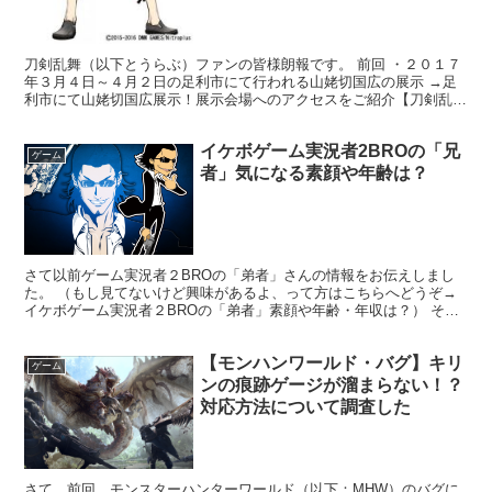
刀剣乱舞（以下とうらぶ）ファンの皆様朗報です。 前回 ・２０１７
年３月４日～４月２日の足利市にて行われる山姥切国広の展示 →足
利市にて山姥切国広展示！展示会場へのアクセスをご紹介【刀剣乱
舞】 ・２０１７年４月２日～５月２１日の東京にて和泉守...
イケボゲーム実況者2BROの「兄
ゲーム
者」気になる素顔や年齢は？
さて以前ゲーム実況者２BROの「弟者」さんの情報をお伝えしまし
た。 （もし見てないけど興味があるよ、って方はこちらへどうぞ→
イケボゲーム実況者２BROの「弟者」素顔や年齢・年収は？） そこ
で今回は２BROの「兄者」さんの気になる素顔や年齢に...
【モンハンワールド・バグ】キリ
ゲーム
ンの痕跡ゲージが溜まらない！？
対応方法について調査した
さて、前回、モンスターハンターワールド（以下：MHW）のバグに