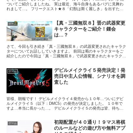
ついてご紹介しましたね。 実は最近、海斗自身もあるバグに見舞わ
れまして…。 フリークエスト★８「幻獣は斯く麗しき」を出すため
には上位キリンの痕跡を５０％以上集めないといけないんで...
【真・三國無双８】晋の武器変更
ゲーム
キャラクターをご紹介！鍾会
は…？
さて、今回も引き続き「真・三國無双８」の武器変更されたキャラク
ターについてお話ししていきますよ。 前回は蜀のキャラクターをご
紹介したので今回は「真・三國無双８」で武器変更されたキャラクタ
ー（ver晋）についてご紹介します。 真・三國無双８で...
デビルメイクライ５発売決定！発
ゲーム
売日や主人公情報、シナリオを調
査した
皆様、朗報です！ デビルメイクライ４発売から１０年…ついにデビ
ルメイクライ５（以下：DMC5）の発売が決定しました。 １０年で
すよ…本当に長かった…。 デビルメイクライ５の発売は皆、待ちに
待っていたことでしょう。 発売が決定されるまでは 「...
初期配置が４０通り！９マス将棋
ゲーム
のルールなどの遊び方や無料アプ