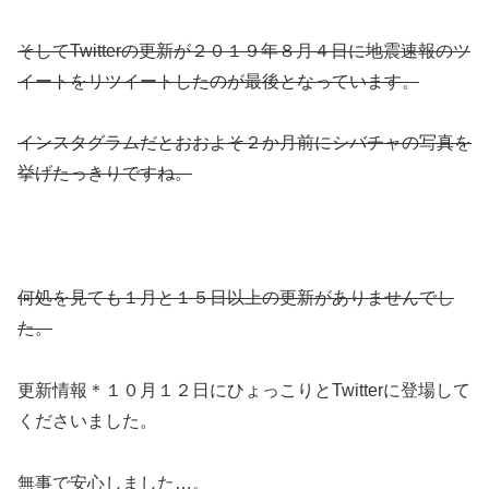
そして
Twitterの更新が２０１９年８月４日に地震速報のツ
イートをリツイート
したのが最後となっています。
インスタグラムだとおおよそ２か月前
にシバチャの写真を
挙げたっきりですね。
何処を見ても
１月と１５日以上の更新がありません
でし
た。
更新情報＊１０月１２日にひょっこりとTwitterに登場して
くださいました。
無事で安心しました…。