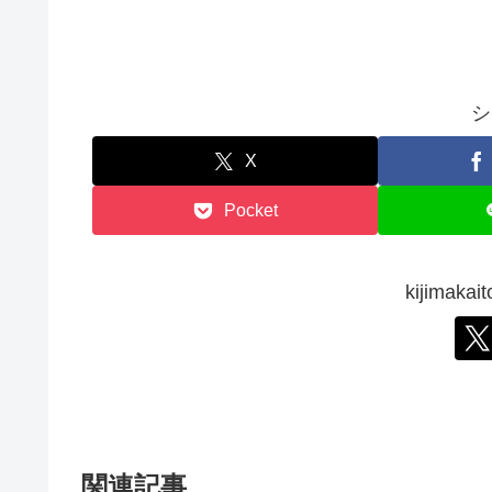
シ
X
Pocket
kijima
関連記事