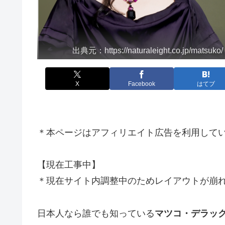
出典元：https://naturaleight.co.jp/matsuko/
X
Facebook
はてブ
＊本ページはアフィリエイト広告を利用して
【現在工事中】
＊現在サイト内調整中のためレイアウトが崩れた
日本人なら誰でも知っている
マツコ・デラッ