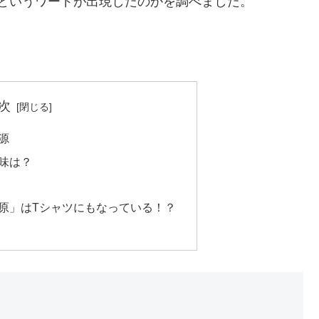
というワードが出現したのかを調べました。
次
源
味は？
原」はTシャツにもなっている！？