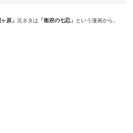
関ヶ原」
元ネタは
「衛府の七忍」
という漫画から。