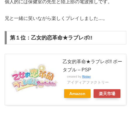
個人的には保健室の先生と陸上部の電波推しです。
兄と一緒に笑いながら楽しくプレイしました…。
第１位：乙女的恋革命★ラブレボ!!
乙女的革命★ラブレボ!! ポー
タブル – PSP
created by
Rinker
アイディアファクトリー
Amazon
楽天市場