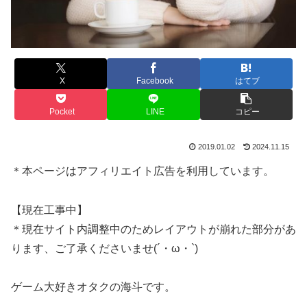
X
Facebook
はてブ
Pocket
LINE
コピー
2019.01.02
2024.11.15
＊本ページはアフィリエイト広告を利用しています。
【現在工事中】
＊現在サイト内調整中のためレイアウトが崩れた部分があ
ります、ご了承くださいませ(´・ω・`)
ゲーム大好きオタクの海斗です。