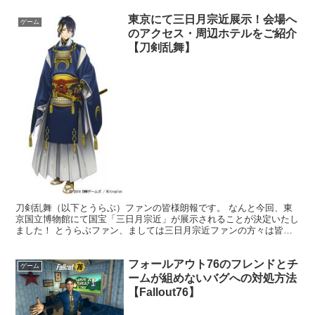
東京にて三日月宗近展示！会場へ
ゲーム
のアクセス・周辺ホテルをご紹介
【刀剣乱舞】
刀剣乱舞（以下とうらぶ）ファンの皆様朗報です。 なんと今回、東
京国立博物館にて国宝「三日月宗近」が展示されることが決定いたし
ました！ とうらぶファン、ましては三日月宗近ファンの方々は皆、
展示会場に赴くことでしょう。 そこで気になる展示場所へ...
フォールアウト76のフレンドとチ
ゲーム
ームが組めないバグへの対処方法
【Fallout76】