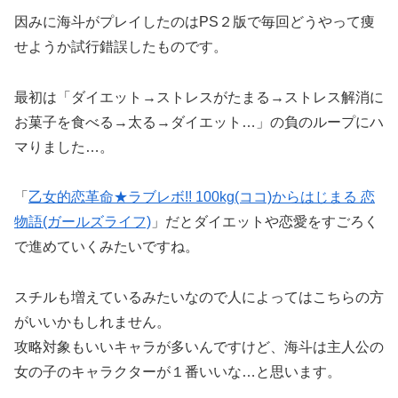
因みに海斗がプレイしたのはPS２版で毎回どうやって痩
せようか試行錯誤したものです。
最初は「ダイエット→ストレスがたまる→ストレス解消に
お菓子を食べる→太る→ダイエット…」の負のループにハ
マりました…。
「
乙女的恋革命★ラブレボ!! 100kg(ココ)からはじまる 恋
物語(ガールズライフ)
」だとダイエットや恋愛をすごろく
で進めていくみたいですね。
スチルも増えているみたいなので人によってはこちらの方
がいいかもしれません。
攻略対象もいいキャラが多いんですけど、海斗は
主人公の
女の子のキャラクターが１番いい
な…と思います。