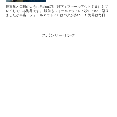
最近兄と毎日のようにFallout76（以下：ファールアウト７６）をプ
レイしている海斗です。 以前もフォールアウトのバグについて語り
ましたが本当、フォールアウト７６はバグが多い！！ 海斗は毎日兄
とチームを組むのですがいつもバグですんなりとチ...
スポンサーリンク