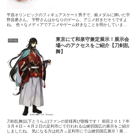
平昌オリンピックのフィギュアスケート男子で、銀メダルに輝いた宇
野昌磨さん。 宇野さんはかなりのゲーム、アニメ好きだそうですよ
ね。 色々なメディアでアニメやゲーム好きなことを明かしていま
す。 最近も「課金は負けではない強くなるための手段だ」と...
東京にて和泉守兼定展示！展示会
ゲーム
場へのアクセスをご紹介【刀剣乱
舞】
刀剣乱舞(以下とうらぶ)ファンの皆様再び朗報です！ 前回２０１７年
３月４日～４月２日の足利市にて行われる山姥切国広の展示をご紹介
しましたね。 気になる方は此方→足利市にて山姥切国広展示！展示
会場へのアクセスをご紹介【刀剣乱舞】 そしてなんと...