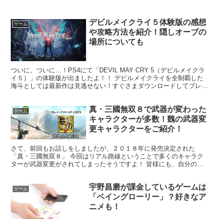
デビルメイクライ５体験版の感想
ゲーム
や攻略方法を紹介！隠しオーブの
場所についても
ついに、ついに…！PS4にて「DEVIL MAY CRY 5（デビルメイクラ
イ５）」の体験版が出ましたよ！！ デビルメイクライを全制覇した
海斗としては最新作は見逃せない！すぐさまダウンロードしてプレイ
しました。 プレイして大感動…やはりスタ...
真・三國無双８で武器が変わった
ゲーム
キャラクターが多数！魏の武器変
更キャラクターをご紹介！
さて、前回もお話しをしましたが、２０１８年に発売決定された
「真・三國無双８」 今回はリアル路線ということで多くのキャラク
ターが武器変更がされてしまったそうですよ！ 皆様にも、自分の使
用キャラクターの武器が変更されていたらどうしよう・・そんな...
宇野昌磨が課金しているゲームは
ゲーム
「ベイングローリー」？好きなア
ニメも！