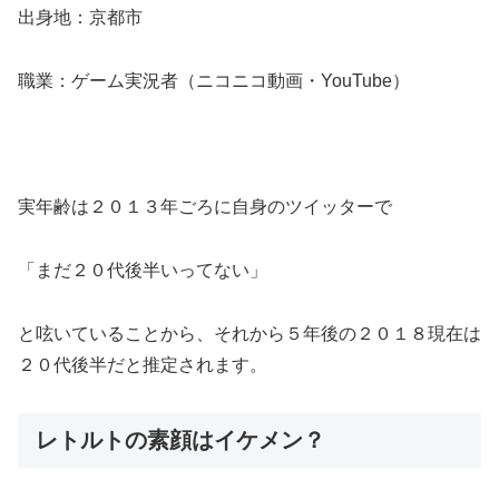
出身地：京都市
職業：ゲーム実況者（ニコニコ動画・YouTube）
実年齢は２０１３年ごろに自身のツイッターで
「まだ２０代後半いってない」
と呟いていることから、それから５年後の２０１８現在は
２０代後半だと推定されます。
レトルトの素顔はイケメン？