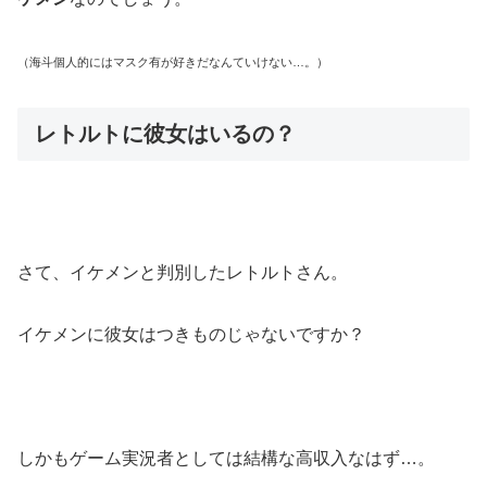
（海斗個人的にはマスク有が好きだなんていけない…。）
レトルトに彼女はいるの？
さて、イケメンと判別したレトルトさん。
イケメンに彼女はつきものじゃないですか？
しかもゲーム実況者としては結構な高収入なはず…。