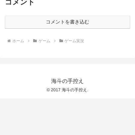
コメント
コメントを書き込む
ホーム
ゲーム
ゲーム実況
海斗の手控え
© 2017 海斗の手控え.