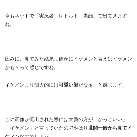
今もネットで「実況者 レトルト 素顔」で出てきます
ね。
因みに、見てみた結果…確かにイケメンと言えばイケメン
かも？って感じですね。
イケメンより個人的には
可愛い顔
だなぁ、と感じます。
この画像が流出された際には大勢の方が「かっこいい」
「イケメン」と言っていたのでやはり
世間一般から見てイ
ケメン
なのでしょう。