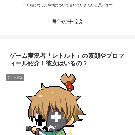
日々気になった事柄について書いていきたいと思います
海斗の手控え
ゲーム実況者「レトルト」の素顔やプロフ
ィール紹介！彼女はいるの？
ゲーム実況