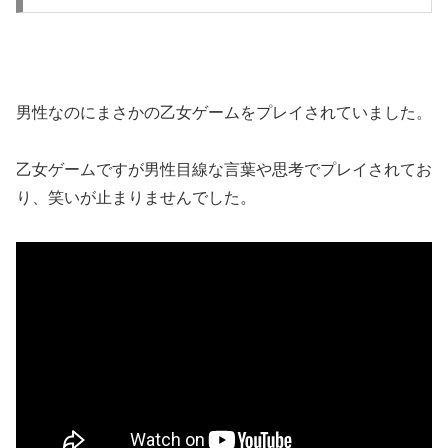
男性なのにまさかの乙女ゲームをプレイされていました。
乙女ゲームですが男性目線な言葉や思考でプレイされてお
り、笑いが止まりませんでした。