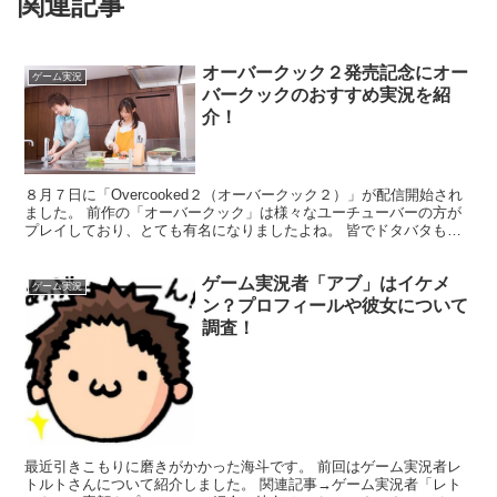
関連記事
オーバークック２発売記念にオー
ゲーム実況
バークックのおすすめ実況を紹
介！
８月７日に「Overcooked２（オーバークック２）」が配信開始され
ました。 前作の「オーバークック」は様々なユーチューバーの方が
プレイしており、とても有名になりましたよね。 皆でドタバタもめ
ながら料理をしていく様子が面白いんですよ。 海...
ゲーム実況者「アブ」はイケメ
ゲーム実況
ン？プロフィールや彼女について
調査！
最近引きこもりに磨きがかかった海斗です。 前回はゲーム実況者レ
トルトさんについて紹介しました。 関連記事→ゲーム実況者「レト