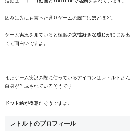
活動は
ニコニコ動画
と
YouTube
で活動をされています。
因みに先にも言った通りゲームの腕前はほどほど。
ゲーム実況を見ていると極度の
女性好きな感じ
がにじみ出
てて面白いですよ。
またゲーム実況の際に使っているアイコンはレトルトさん
自身が作成されているそうです。
ドット絵が得意
だそうですよ。
レトルトのプロフィール