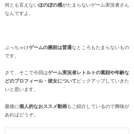
何とも言えない
ほのぼの感
がたまらないゲーム実況者さん
なんですよ。
ぶっちゃけ
ゲームの腕前は普通
なところもたまらないもの
です。
さて、そこで今回は
ゲーム実況者レトルトの素顔や年齢な
どのプロフィール・彼女について
ピックアップしていきた
いと思います。
最後に
個人的なおススメ動画
もご紹介しているので興味が
あればどうぞ。