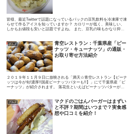
皆様、最近Twitterで話題になっているパックの豆乳飲料を冷凍庫で凍
らせて作るアイスを知っていますか？ カロリーが低く、美味しい、
しかもお値段も安いと話題ですよね。 また、豆乳の味もかなり抑え
られていて豆乳が苦手な人にもおすすめだそうです...
青空レストラン：千葉県産「ピー
グルメ
ナッツ・キューナッツ」の通販・
お取り寄せ方法紹介
２０１９年１１月９日に放映される「満天☆青空レストラン【ピーナ
ッツは今が旬!濃厚!!国産ピーナッツバターも!!】」にて千葉県産「ピ
ーナッツ」が紹介されます。 落花生といえばピーナッツバターが最
高ですよね。 しかも今回は２０年ぶりの新品種「Q...
マクドのごはんバーガーはまずい
グルメ
と不評？期間はいつまで？実食感
想や口コミを紹介！