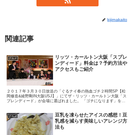
kijimakaito
関連記事
リッツ・カールトン大阪「スプレ
グルメ
ンディード」料金は？予約方法や
アクセスもご紹介
２０１７年３月３０日放送の「ぐるナイ春の熱血ゴチ２時間SP【松
岡修造&綾野剛IN大阪USJ】」にてザ・リッツ・カールトン大阪「ス
プレンディード」が会場に選ばれました。 「ゴチになります」を見
たことがある人ならば、出演者と共に食事金額の予想を...
豆乳を凍らせたアイスの感想！豆
グルメ
乳感を減らす美味しいアレンジ方
法も