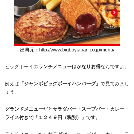
出典元：http://www.bigboyjapan.co.jp/menu/
ビッグボーイの
ランチメニューはかなりお得
なんですよ。
例えば
「ジャンボビッグボーイハンバーグ」
で見てみまし
ょう。
グランドメニュー
だと
サラダバー・スープバー・カレー・
ライス付き
で「１２４９円（税別）」
です。