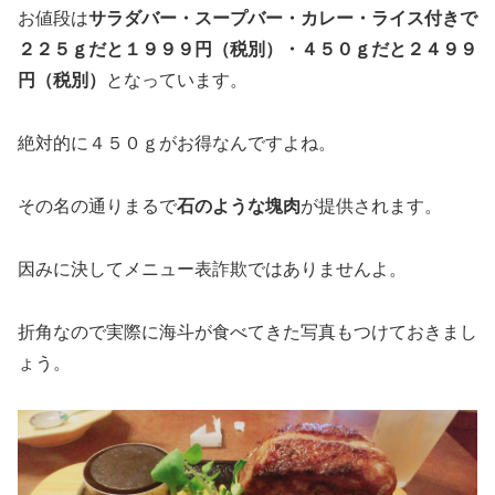
お値段は
サラダバー・スープバー・カレー・ライス付
きで
２２５ｇだと１９９９円（税別）・４５０ｇだと２４９９
円（税別）
となっています。
絶対的に４５０ｇがお得なんですよね。
その名の通りまるで
石のような塊肉
が提供されます。
因みに決してメニュー表詐欺ではありませんよ。
折角なので実際に海斗が食べてきた写真もつけておきまし
ょう。