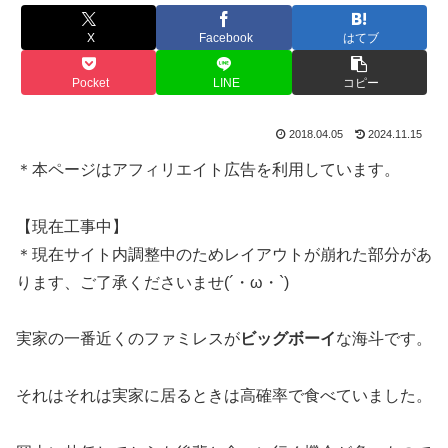
X
Facebook
はてブ
Pocket
LINE
コピー
2018.04.05
2024.11.15
＊本ページはアフィリエイト広告を利用しています。
【現在工事中】
＊現在サイト内調整中のためレイアウトが崩れた部分があ
ります、ご了承くださいませ(´・ω・`)
実家の一番近くのファミレスが
ビッグボーイ
な海斗です。
それはそれは実家に居るときは高確率で食べていました。