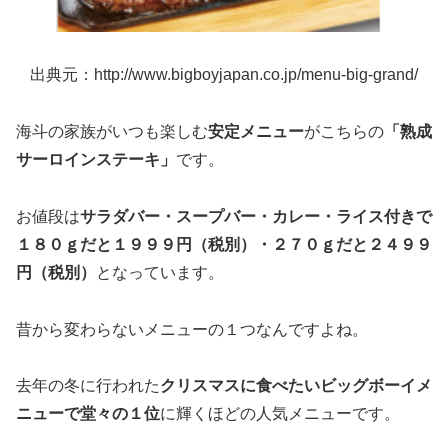
出典元：http://www.bigboyjapan.co.jp/menu-big-grand/
海斗の家族がいつも楽しむ
安定メニュー
がこちらの
「熟成
サーロインステーキ」
です。
お値段は
サラダバー・スープバー・カレー・ライス付
きで
１８０ｇだと１９９９円（税別）・２７０ｇだと２４９９
円（税別）
となっています。
昔から変わらないメニューの１つなんですよね。
去年の冬に行われた
クリスマスに食べたいビッグボーイメ
ニューで堂々の１位
に輝くほどの人気メニューです。