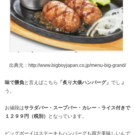
出典元：http://www.bigboyjapan.co.jp/menu-big-grand/
味で勝負
と言えばこちら
「炙り大俵ハンバーグ」
でしょ
う。
お値段は
サラダバー・スープバー・カレー・ライス付
きで
１２９９円（税別）
となっています。
ビッグボーイはステーキもハンバーグも両方美味しいんで