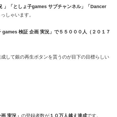
況 」「としょ子games サブチャンネル」「Dancer
らっしゃいます。
 games 検証 企画 実況」で５５０００人（２０１７
達成して銀の再生ボタンを貰うのが目下の目標らしい
企画 実況」
の登録者数が
１０万人越え達成
です。