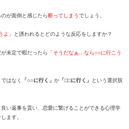
るのが面倒と感じたら
断ってしまう
でしょう。
うよ」
と誘われるとどのような反応をしますか？
定が未定で暇だったら
「そうだなぁ…なら○○に行こう
」
ではなく
「○○に行く」
か
「□□に行く」
という選択肢
り良い返事を貰い、恋愛に繋げることができる心理学
介します。