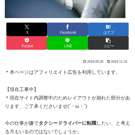
X
Facebook
はてブ
Pocket
LINE
コピー
2018.05.20
2024.11.15
＊本ページはアフィリエイト広告を利用しています。
【現在工事中】
＊現在サイト内調整中のためレイアウトが崩れた部分があ
ります、ご了承くださいませ(´・ω・`)
今の仕事が嫌で
タクシードライバーに転職
したい、と考え
る方もいるのではないでしょうか。