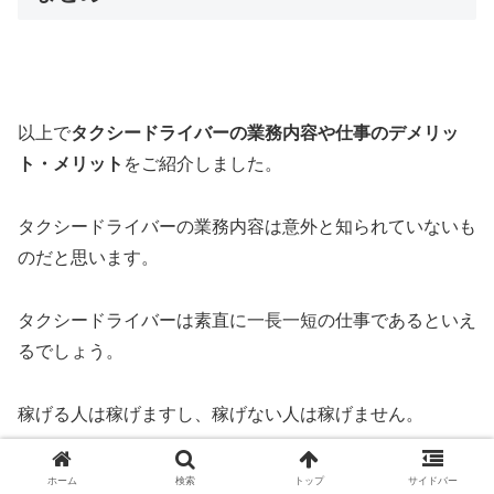
以上で
タクシードライバーの業務内容や仕事のデメリッ
ト・メリット
をご紹介しました。
タクシードライバーの業務内容は意外と知られていないも
のだと思います。
タクシードライバーは素直に一長一短の仕事であるといえ
るでしょう。
稼げる人は稼げますし、稼げない人は稼げません。
個人的には
長期的に同じ人と関わりたくない方や時間の調
ホーム
検索
トップ
サイドバー