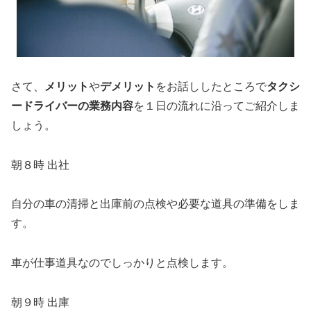
さて、
メリット
や
デメリット
をお話ししたところで
タクシ
ードライバーの業務内容
を１日の流れに沿ってご紹介しま
しょう。
朝８時 出社
自分の車の清掃と出庫前の点検や必要な道具の準備をしま
す。
車が仕事道具なのでしっかりと点検します。
朝９時 出庫