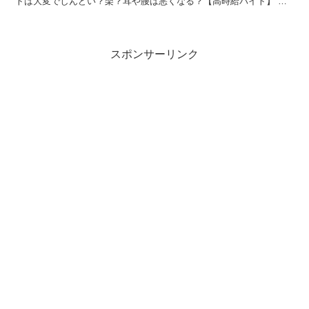
トは大変でしんどい？楽？耳や腰は悪くなる？【高時給バイト】 そ
こで今回は高時給バイトである塾講師はブラックバイトなの...
スポンサーリンク