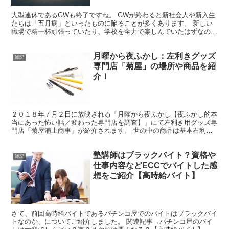
大型連休であるGWも終了ですね。 GWが終わると新社会人や新入生
たちは「五月病」といったものに陥ることが多くあります。 新しい
職場で精一杯頑張っていたり、学校を全力で楽しんでいたはずなのに
「仕事に行きたくないなぁ…」「学校に行きたくないなぁ...
月曜から夜ふかし：左利きグッズ
雑記
専門店「菊屋」の場所や商品を紹
介！
２０１８年７月２日に放映される「月曜から夜ふかし【夜ふかし的本
当にあった怖い話／変わった専門店を調査】」にて左利き用グッズ専
門店「菊屋浦上商事」が紹介されます。 世の中の商品は基本右利き
の人が使うように設計されているので左利きの方は色々苦労...
塾講師はブラックバイト？資格や
雑記
仕事内容などECCでバイトした感
想をご紹介【高時給バイト】
さて、前回高時給バイトであるパチンコ屋でのバイトはブラックバイ
トなのか、についてご紹介しました。 関連記事→パチンコ屋のバイ