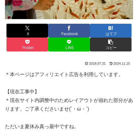
X
Facebook
はてブ
Pocket
LINE
コピー
2018.07.31
2024.11.15
＊本ページはアフィリエイト広告を利用しています。
【現在工事中】
＊現在サイト内調整中のためレイアウトが崩れた部分があ
ります、ご了承くださいませ(´・ω・`)
ただいま夏休み真っ最中ですね。