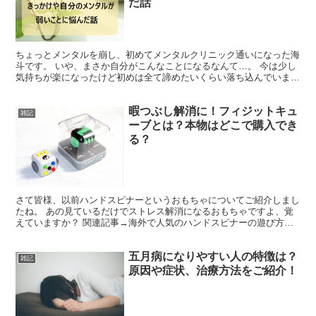
だ話
ちょっとメンタルを崩し、初めてメンタルクリニック通いになった海
斗です。 いや、まさか自分がこんなことになるなんて…。 今は少し
気持ちが楽になったけど初めは全て諦めたいくらい落ち込んでいまし
た。 きっと同じ様に落ち込んだり、自分を責めてしまう...
暇つぶし解消に！フィジットキュ
雑記
ーブとは？本物はどこで購入でき
る？
さて皆様、以前ハンドスピナーというおもちゃについてご紹介しまし
たね。 あの見ているだけでストレス解消になるおもちゃですよ、覚
えていますか？ 関連記事→海外で人気のハンドスピナーの遊び方
は？おススメ商品や購入方法も！ そこで、今回紹介するのは...
五月病になりやすい人の特徴は？
雑記
原因や症状、治療方法をご紹介！